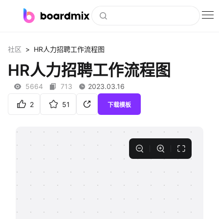
博思白板
>
社区
HR人力招聘工作流程图
社区资源
HR人力招聘工作流程图
下载
5664
713
2023.03.16
会员
2
51
下载模板
企业服务
私有化部署
客户案例
支持