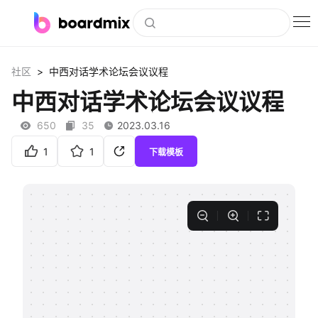
博思白板
>
社区
中西对话学术论坛会议议程
社区资源
中西对话学术论坛会议议程
下载
650
35
2023.03.16
会员
1
1
下载模板
企业服务
私有化部署
客户案例
支持