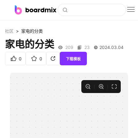
博思白板
>
社区
家电的分类
社区资源
家电的分类
209
23
2024.03.04
下载
0
0
下载模板
会员
企业服务
私有化部署
客户案例
支持