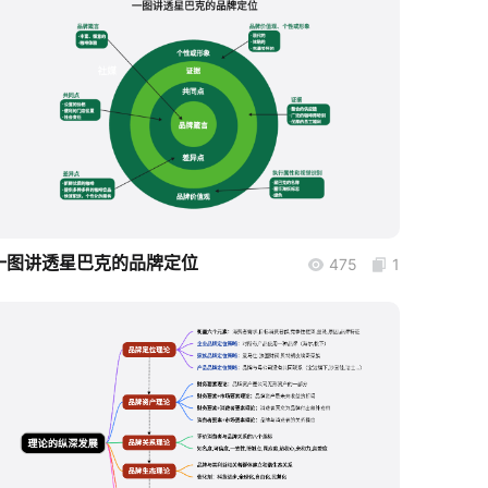
boardmix
一图讲透星巴克的品牌定位
475
1
boardmix