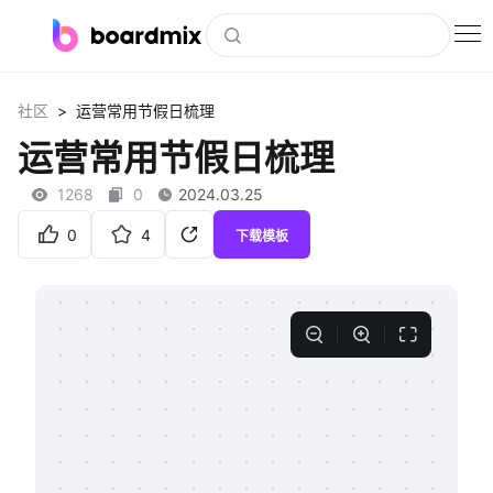
博思白板
>
社区
运营常用节假日梳理
社区资源
运营常用节假日梳理
下载
1268
0
2024.03.25
会员
0
4
下载模板
企业服务
私有化部署
客户案例
支持