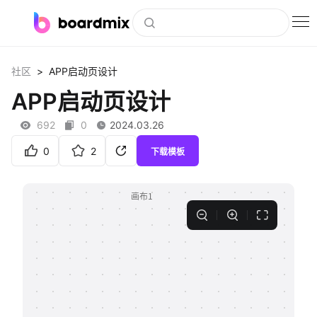
博思白板
>
社区
APP启动页设计
社区资源
APP启动页设计
下载
692
0
2024.03.26
会员
0
2
下载模板
企业服务
私有化部署
客户案例
支持