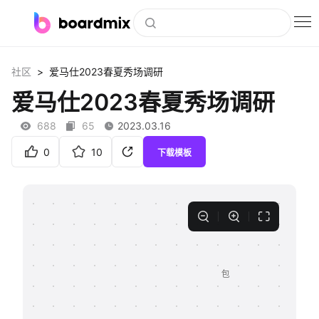
博思白板
>
社区
爱马仕2023春夏秀场调研
社区资源
爱马仕2023春夏秀场调研
下载
688
65
2023.03.16
会员
0
10
下载模板
企业服务
私有化部署
客户案例
支持