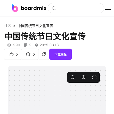
博思白板
>
社区
中国传统节日文化宣传
社区资源
中国传统节日文化宣传
下载
990
9
2025.03.18
会员
0
0
下载模板
企业服务
私有化部署
客户案例
支持