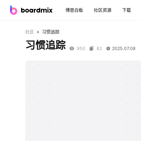
博思白板
社区资源
下载
>
社区
习惯追踪
习惯追踪
950
82
2025.07.08