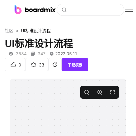
博思白板
>
社区
UI标准设计流程
社区资源
UI标准设计流程
下载
3584
347
2022.05.11
会员
0
33
下载模板
企业服务
私有化部署
客户案例
支持