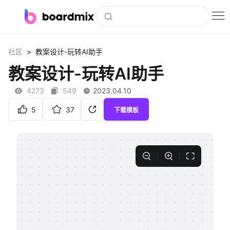
博思白板
>
社区
教案设计-玩转AI助手
社区资源
教案设计-玩转AI助手
下载
4273
549
2023.04.10
会员
5
37
下载模板
企业服务
私有化部署
客户案例
支持