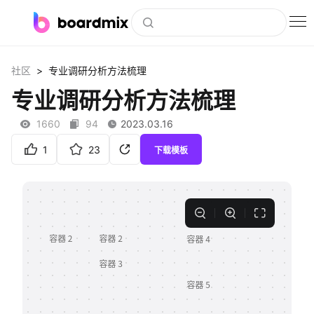
博思白板
>
社区
专业调研分析方法梳理
社区资源
专业调研分析方法梳理
下载
1660
94
2023.03.16
会员
1
23
下载模板
企业服务
私有化部署
客户案例
支持