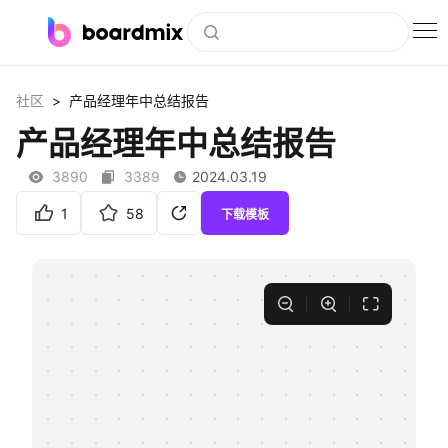
博思白板
>
社区
产品经理年中总结报告
社区资源
产品经理年中总结报告
下载
3890
3389
2024.03.19
会员
1
58
下载模板
企业服务
私有化部署
客户案例
支持