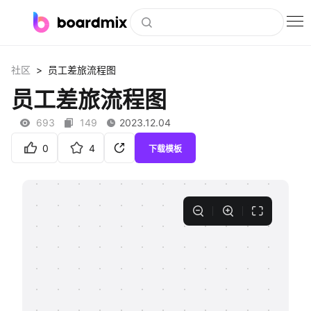
博思白板
>
社区
员工差旅流程图
社区资源
员工差旅流程图
下载
693
149
2023.12.04
会员
0
4
下载模板
企业服务
私有化部署
客户案例
支持