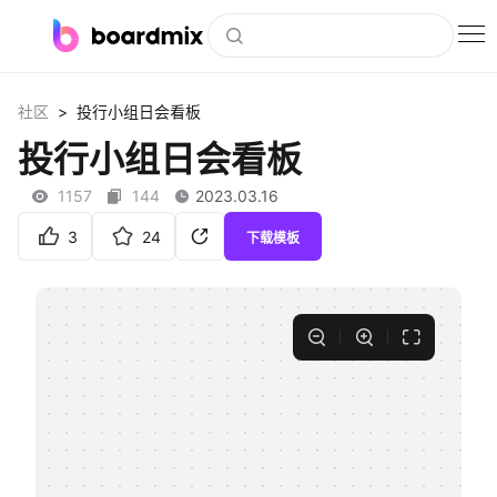
博思白板
>
社区
投行小组日会看板
社区资源
投行小组日会看板
下载
1157
144
2023.03.16
会员
3
24
下载模板
企业服务
私有化部署
客户案例
支持