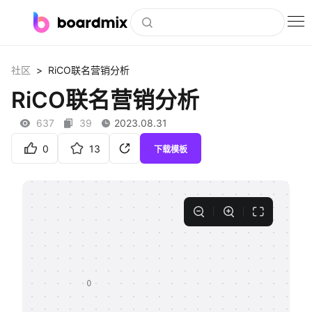
博思白板
>
社区
RiCO联名营销分析
社区资源
RiCO联名营销分析
下载
637
39
2023.08.31
会员
0
13
下载模板
企业服务
私有化部署
客户案例
支持