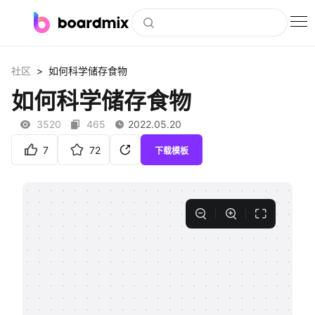
博思白板
>
社区
如何科学储存食物
社区资源
如何科学储存食物
下载
3520
465
2022.05.20
会员
7
72
下载模板
企业服务
私有化部署
客户案例
支持