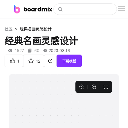
博思白板
>
社区
经典名画灵感设计
社区资源
经典名画灵感设计
下载
1527
60
2023.03.16
会员
1
12
下载模板
企业服务
私有化部署
客户案例
支持