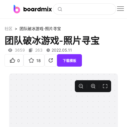
博思白板
>
社区
团队破冰游戏-照片寻宝
社区资源
团队破冰游戏-照片寻宝
下载
3659
263
2022.05.11
会员
0
18
下载模板
企业服务
私有化部署
客户案例
支持