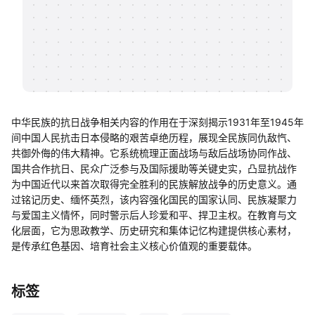
帮助中心
知识分享社区
中华民族的抗日战争相关内容的作用在于深刻揭示1931年至1945年
间中国人民抗击日本侵略的艰苦卓绝历程，展现全民族同仇敌忾、
共御外侮的伟大精神。它系统梳理正面战场与敌后战场协同作战、
国共合作抗日、民众广泛参与及国际援助等关键史实，凸显抗战作
为中国近代以来首次取得完全胜利的民族解放战争的历史意义。通
过铭记历史、缅怀英烈，该内容强化国民的国家认同、民族凝聚力
与爱国主义情怀，同时警示后人珍爱和平、捍卫主权。在教育与文
化层面，它为思政教学、历史研究和集体记忆构建提供核心素材，
是传承红色基因、培育社会主义核心价值观的重要载体。
标签