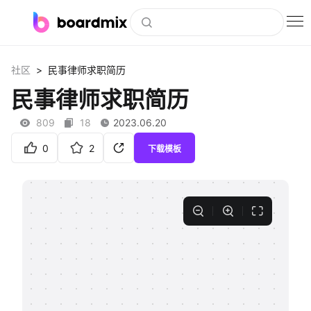
博思白板
>
社区
民事律师求职简历
社区资源
民事律师求职简历
下载
809
18
2023.06.20
会员
0
2
下载模板
企业服务
私有化部署
客户案例
支持