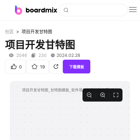
博思白板
>
社区
项目开发甘特图
社区资源
项目开发甘特图
下载
2046
230
2024.02.28
会员
0
19
下载模板
企业服务
私有化部署
客户案例
支持