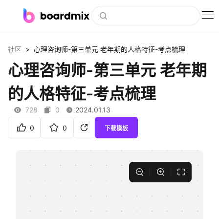
博思白板
>
社区
心理咨询师-第三单元 老年期的人格特征-考点梳理
社区资源
心理咨询师-第三单元 老年期
下载
的人格特征-考点梳理
会员
728
0
2024.01.13
企业服务
0
0
下载模板
私有化部署
客户案例
支持