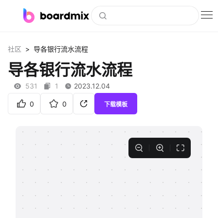
博思白板
>
社区
导各银行流水流程
社区资源
导各银行流水流程
下载
531
1
2023.12.04
会员
0
0
下载模板
企业服务
私有化部署
客户案例
支持