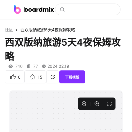
博思白板
>
社区
西双版纳旅游5天4夜保姆攻略
社区资源
西双版纳旅游5天4夜保姆攻
下载
略
会员
740
77
2024.02.19
企业服务
0
15
下载模板
私有化部署
客户案例
支持