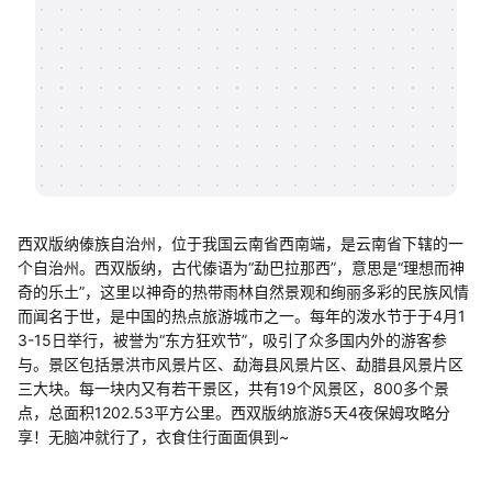
帮助中心
知识分享社区
西双版纳傣族自治州，位于我国云南省西南端，是云南省下辖的一
个自治州。西双版纳，古代傣语为“勐巴拉那西”，意思是“理想而神
奇的乐土”，这里以神奇的热带雨林自然景观和绚丽多彩的民族风情
而闻名于世，是中国的热点旅游城市之一。每年的泼水节于于4月1
3-15日举行，被誉为“东方狂欢节”，吸引了众多国内外的游客参
与。景区包括景洪市风景片区、勐海县风景片区、勐腊县风景片区
三大块。每一块内又有若干景区，共有19个风景区，800多个景
点，总面积1202.53平方公里。西双版纳旅游5天4夜保姆攻略分
享！无脑冲就行了，衣食住行面面俱到~