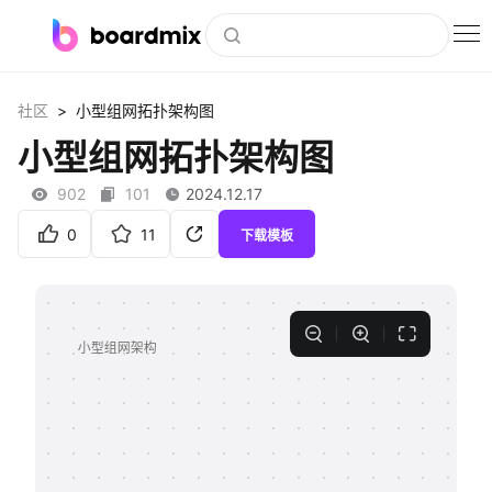
博思白板
>
社区
小型组网拓扑架构图
社区资源
小型组网拓扑架构图
下载
902
101
2024.12.17
会员
0
11
下载模板
企业服务
私有化部署
客户案例
支持