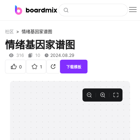
博思白板
>
社区
情绪基因家谱图
社区资源
情绪基因家谱图
下载
316
10
2024.08.29
会员
0
1
下载模板
企业服务
私有化部署
客户案例
支持