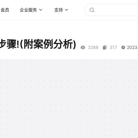
会员
企业服务
支持
步骤!(附案例分析)
3288
317
2023