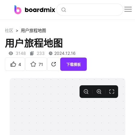
博思白板
>
社区
用户旅程地图
社区资源
用户旅程地图
下载
3148
233
2024.12.16
会员
4
71
下载模板
企业服务
私有化部署
客户案例
支持