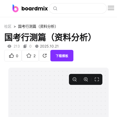
博思白板
>
社区
国考行测篇（资料分析）
社区资源
国考行测篇（资料分析）
下载
213
0
2025.10.21
会员
0
2
下载模板
企业服务
私有化部署
客户案例
支持