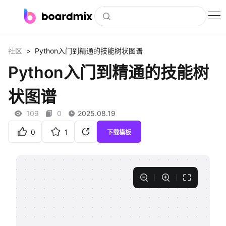
博思白板
>
社区
Python入门到精通的技能树状图谱
社区资源
Python入门到精通的技能树
下载
状图谱
会员
109
0
2025.08.19
企业服务
0
1
下载模板
私有化部署
客户案例
支持