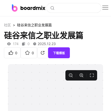
博思白板
>
社区
硅谷来信之职业发展篇
社区资源
硅谷来信之职业发展篇
下载
174
0
2025.12.23
会员
0
0
下载模板
企业服务
私有化部署
客户案例
支持