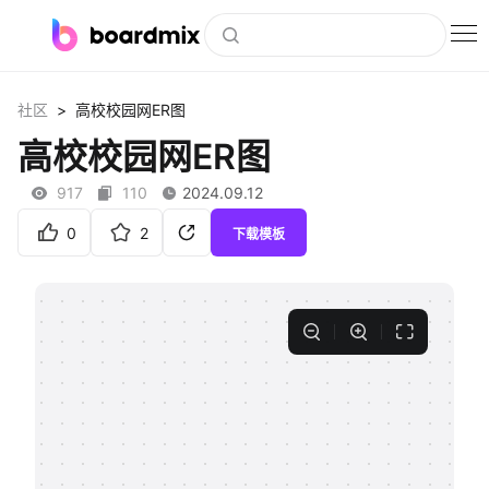
博思白板
>
社区
高校校园网ER图
社区资源
高校校园网ER图
下载
917
110
2024.09.12
会员
0
2
下载模板
企业服务
私有化部署
客户案例
支持