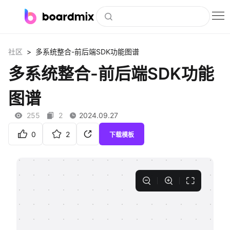
博思白板
>
社区
多系统整合-前后端SDK功能图谱
社区资源
多系统整合-前后端SDK功能
下载
图谱
会员
255
2
2024.09.27
企业服务
0
2
下载模板
私有化部署
客户案例
支持