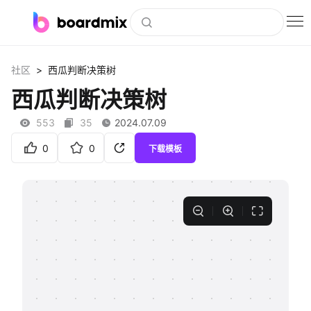
博思白板
>
社区
西瓜判断决策树
社区资源
西瓜判断决策树
下载
553
35
2024.07.09
会员
0
0
下载模板
企业服务
私有化部署
客户案例
支持