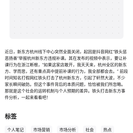
帮助中心
知识分享社区
近日，新东方杭州线下中心突然全面关闭，起因是抖音网红“铁头惩
恶扬善”举报杭州新东方违规补课。其在发布的视频中表示，要让补
课行为在浙江断根，“如果这家店敢开，我天天来，杭州全区的新东
方、学而思，还有重点高中提前补课的行为，我全部都会去。” 前段
时间知名打假网红铁头打击了杭州新东方，引起了轩然大波，不少
家长瞬间破防。但这个事件背后的本质问题，恰恰被我们所忽略。
那就是这个社会的运转机制与个人预期的差异。铁头打击新东方事
件分析，一起来看看吧！
标签
个人笔记
市场营销
市场分析
社会
热点