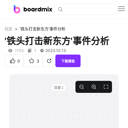
博思白板
>
社区
'铁头打击新东方'事件分析
社区资源
'铁头打击新东方'事件分析
下载
1155
1
2023.10.13
会员
0
3
下载模板
企业服务
私有化部署
客户案例
支持