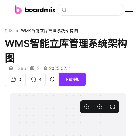
博思白板
>
社区
WMS智能立库管理系统架构图
社区资源
WMS智能立库管理系统架构
下载
图
会员
1366
2
2025.02.11
企业服务
0
4
下载模板
私有化部署
客户案例
支持