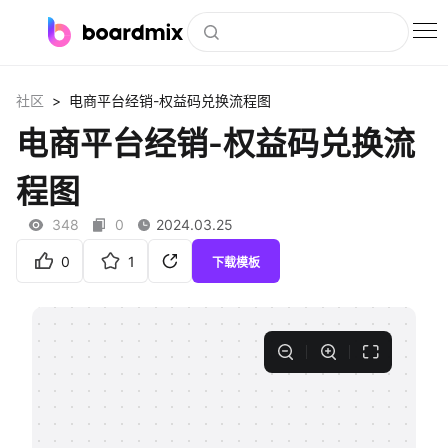
博思白板
>
社区
电商平台经销-权益码兑换流程图
社区资源
电商平台经销-权益码兑换流
下载
程图
会员
348
0
2024.03.25
企业服务
0
1
下载模板
私有化部署
客户案例
支持