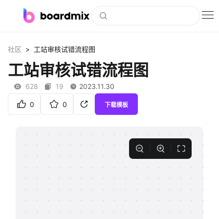
博思白板
>
社区
工站审核试错流程图
社区资源
工站审核试错流程图
下载
628
19
2023.11.30
会员
0
0
下载模板
企业服务
私有化部署
客户案例
支持