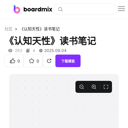
博思白板
>
社区
《认知天性》读书笔记
社区资源
《认知天性》读书笔记
下载
293
4
2025.09.04
会员
0
0
下载模板
企业服务
私有化部署
客户案例
支持