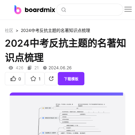
博思白板
>
社区
2024中考反抗主题的名著知识点梳理
社区资源
2024中考反抗主题的名著知
下载
识点梳理
会员
426
21
2024.06.26
企业服务
0
1
下载模板
私有化部署
客户案例
支持