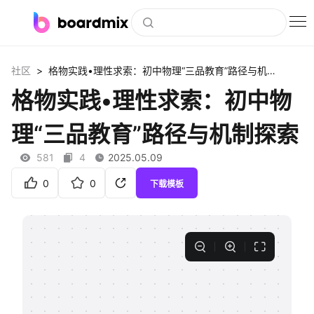
博思白板
>
社区
格物实践•理性求索：初中物理“三品教育”路径与机制探索
社区资源
格物实践•理性求索：初中物
下载
理“三品教育”路径与机制探索
会员
581
4
2025.05.09
企业服务
0
0
下载模板
私有化部署
客户案例
支持