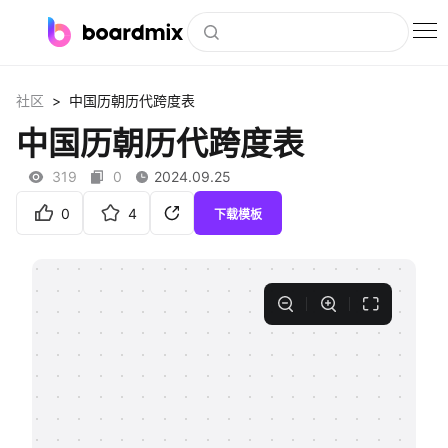
博思白板
>
社区
中国历朝历代跨度表
社区资源
中国历朝历代跨度表
下载
319
0
2024.09.25
会员
0
4
下载模板
企业服务
私有化部署
客户案例
支持