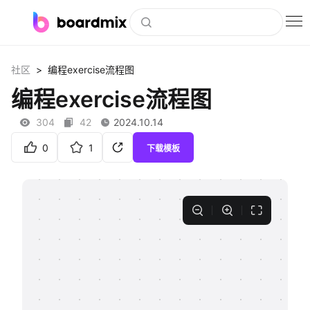
博思白板
>
社区
编程exercise流程图
社区资源
编程exercise流程图
下载
304
42
2024.10.14
会员
0
1
下载模板
企业服务
私有化部署
客户案例
支持