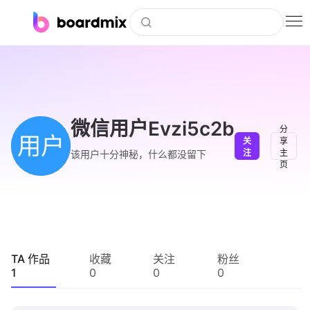
博思白板
社区资源
下载
微信用户Evzi5c2b
分
用户
关
享
会员
注
主
该用户十分神秘，什么都没留下
页
企业服务
私有化部署
客户案例
TA 作品
收藏
关注
粉丝
1
0
0
0
支持