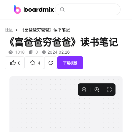
博思白板
>
社区
《富爸爸穷爸爸》读书笔记
社区资源
《富爸爸穷爸爸》读书笔记
下载
1018
0
2024.02.26
会员
0
4
下载模板
企业服务
私有化部署
客户案例
支持