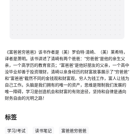
帮助中心
知识分享社区
《富爸爸穷爸爸》该书作者是（美）罗伯特·清崎、（美）莱希特，
译者是萧明。该书讲述了清崎有两个爸爸：“穷爸爸”是他的亲生父
亲，一个高学历的教育官员；“富爸爸”是他好朋友的父亲，一个高中
没毕业却善于投资理财，清崎以亲身经历的财富故事展示了“穷爸爸”
和“富爸爸”截然不同的金钱观和财富观，穷人为钱工作，富人让钱为
自己工作。头脑是我们拥有的唯一的资产，思维是限制我们发展的
唯一障碍，学习是创造机会和财富的有效途径，坚持和自律是通向
财务自由的光明之路！
标签
学习/考试
读书笔记
富爸爸穷爸爸