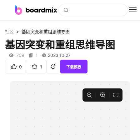
博思白板
>
社区
基因突变和重组思维导图
社区资源
基因突变和重组思维导图
下载
709
1
2023.10.27
会员
0
1
下载模板
企业服务
私有化部署
客户案例
支持