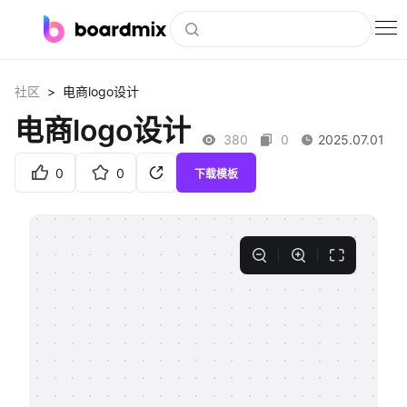
博思白板
>
社区
电商logo设计
社区资源
电商logo设计
380
0
2025.07.01
下载
0
0
下载模板
会员
企业服务
私有化部署
客户案例
支持