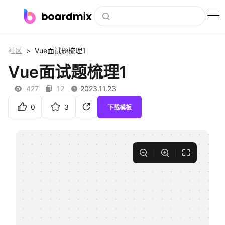
博思白板
>
社区
Vue面试题梳理1
社区资源
Vue面试题梳理1
下载
427
12
2023.11.23
会员
0
3
下载模板
企业服务
私有化部署
客户案例
支持