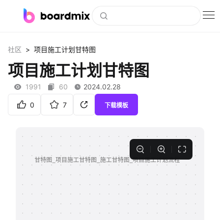
博思白板
>
社区
项目施工计划甘特图
社区资源
项目施工计划甘特图
下载
1991
60
2024.02.28
会员
0
7
下载模板
企业服务
私有化部署
客户案例
支持